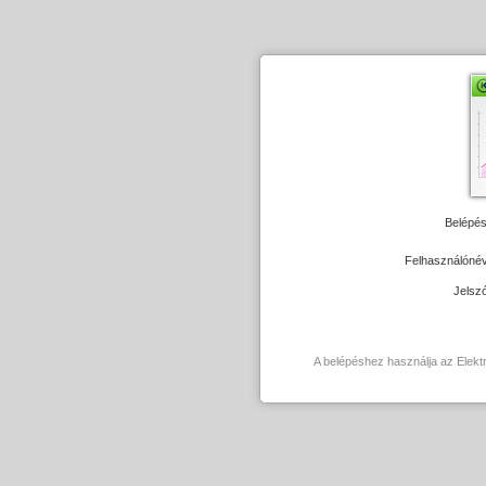
Belépés
Felhasználóné
Jelsz
A belépéshez használja az Elektr